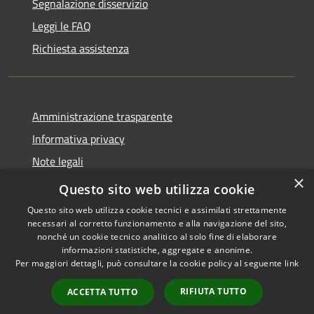
Segnalazione disservizio
Leggi le FAQ
Richiesta assistenza
Amministrazione trasparente
Informativa privacy
Note legali
×
Dichiarazione di accessibilità
Questo sito web utilizza cookie
Questo sito web utilizza cookie tecnici e assimilati strettamente
necessari al corretto funzionamento e alla navigazione del sito,
nonché un cookie tecnico analitico al solo fine di elaborare
informazioni statistiche, aggregate e anonime.
RSS
Copyright © 2026 • Comune di
Per maggiori dettagli, può consultare la cookie policy al seguente
link
Accessibilità
Cologne • Powered by
Privacy
Municipium
Accesso
•
RIFIUTA TUTTO
ACCETTA TUTTO
Cookie
redazione