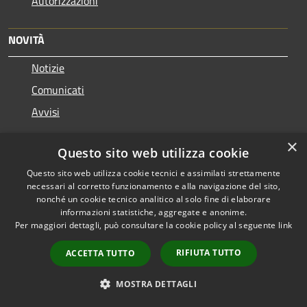
Autorizzazioni
NOVITÀ
Notizie
Comunicati
Avvisi
×
VIVERE IL COMUNE
Questo sito web utilizza cookie
Luoghi
Questo sito web utilizza cookie tecnici e assimilati strettamente
necessari al corretto funzionamento e alla navigazione del sito,
Eventi
nonché un cookie tecnico analitico al solo fine di elaborare
informazioni statistiche, aggregate e anonime.
Per maggiori dettagli, può consultare la cookie policy al seguente
link
CONTATTI
RIFIUTA TUTTO
ACCETTA TUTTO
Comune di Cologne (BS)
MOSTRA DETTAGLI
P.zza Giuseppe Garibaldi n. 31 - 25033
Codice Fiscale: 00625410170