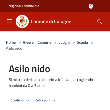
Salta al contenuto principale
Regione Lombardia
Comune di Cologne
Home
>
Vivere il Comune
>
Luoghi
>
Scuola
>
Asilo nido
Asilo nido
Struttura dedicata alla prima infanzia, accogliendo
bambini da 0 a 3 anni.
Condividi
Vedi azioni