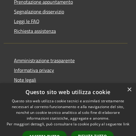
Prenotazione appuntamento
Segnalazione disservizio
Leggi le FAQ
Richiesta assistenza
Amministrazione trasparente
Informativa privacy
Note legali
×
Dichiarazione di accessibilità
Questo sito web utilizza cookie
Questo sito web utilizza cookie tecnici e assimilati strettamente
necessari al corretto funzionamento e alla navigazione del sito,
nonché un cookie tecnico analitico al solo fine di elaborare
informazioni statistiche, aggregate e anonime.
RSS
Copyright © 2026 • Comune di
Per maggiori dettagli, può consultare la cookie policy al seguente
link
Accessibilità
Cologne • Powered by
Privacy
Municipium
Accesso
•