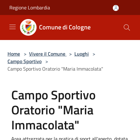
Salta al contenuto principale
Regione Lombardia
Comune di Cologne
Home
>
Vivere il Comune
>
Luoghi
>
Campo Sportivo
>
Campo Sportivo Oratorio "Maria Immacolata"
Campo Sportivo
Oratorio "Maria
Immacolata"
Area attrezzata per la pratica di sport all'aperto, dotata