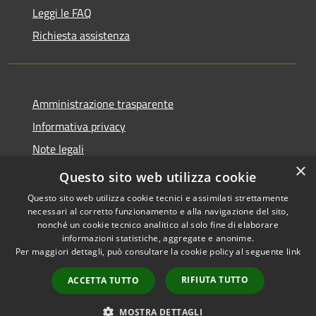
Leggi le FAQ
Richiesta assistenza
Amministrazione trasparente
Informativa privacy
Note legali
×
Dichiarazione di accessibilità
Questo sito web utilizza cookie
Questo sito web utilizza cookie tecnici e assimilati strettamente
necessari al corretto funzionamento e alla navigazione del sito,
nonché un cookie tecnico analitico al solo fine di elaborare
informazioni statistiche, aggregate e anonime.
RSS
Copyright © 2026 • Comune di
Per maggiori dettagli, può consultare la cookie policy al seguente
link
Accessibilità
Cologne • Powered by
Privacy
Municipium
Accesso
•
RIFIUTA TUTTO
ACCETTA TUTTO
Cookie
redazione
Mappa del sito
MOSTRA DETTAGLI