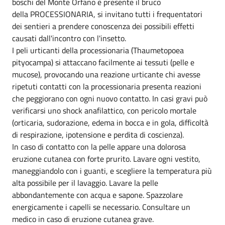
boschi del Monte Orfano è presente il bruco
della PROCESSIONARIA, si invitano tutti i frequentatori
dei sentieri a prendere conoscenza dei possibili effetti
causati dall'incontro con l'insetto.
I peli urticanti della processionaria (Thaumetopoea
pityocampa) si attaccano facilmente ai tessuti (pelle e
mucose), provocando una reazione urticante chi avesse
ripetuti contatti con la processionaria presenta reazioni
che peggiorano con ogni nuovo contatto. In casi gravi può
verificarsi uno shock anafilattico, con pericolo mortale
(orticaria, sudorazione, edema in bocca e in gola, difficoltà
di respirazione, ipotensione e perdita di coscienza).
In caso di contatto con la pelle appare una dolorosa
eruzione cutanea con forte prurito. Lavare ogni vestito,
maneggiandolo con i guanti, e scegliere la temperatura più
alta possibile per il lavaggio. Lavare la pelle
abbondantemente con acqua e sapone. Spazzolare
energicamente i capelli se necessario. Consultare un
medico in caso di eruzione cutanea grave.